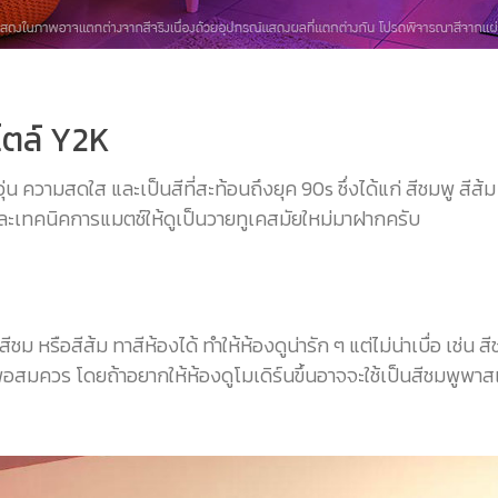
ไตล์ Y2K
น ความสดใส และเป็นสีที่สะท้อนถึงยุค 90s ซึ่งได้แก่ สีชมพู สีส้ม สี
สีและเทคนิคการแมตช์ให้ดูเป็นวายทูเคสมัยใหม่มาฝากครับ
ม หรือสีส้ม ทาสีห้องได้ ทำให้ห้องดูน่ารัก ๆ แต่ไม่น่าเบื่อ เช่น
ากพอสมควร โดยถ้าอยากให้ห้องดูโมเดิร์นขึ้นอาจจะใช้เป็นสีชมพูพา