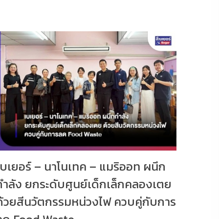
เบเยอร์ – นาโนเทค – แมริออท ผนึก
กำลัง ยกระดับศูนย์เด็กเล็กคลองเตย
ด้วยสีนวัตกรรมหน่วงไฟ ควบคู่กับการ