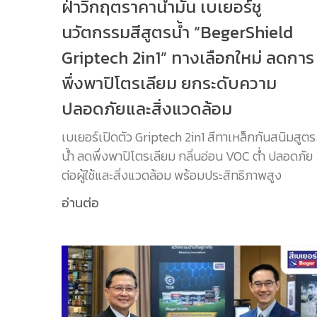
ฝ่าวิกฤตราคาน้ำมัน เบเยอร์ชู
นวัตกรรมสีสูตรน้ำ “BegerShield
Griptech 2in1” ทางเลือกใหม่ ลดการ
พึ่งพาปิโตรเลียม ยกระดับความ
ปลอดภัยและสิ่งแวดล้อม
เบเยอร์เปิดตัว Griptech 2in1 สีทาเหล็กกันสนิมสูตร
น้ำ ลดพึ่งพาปิโตรเลียม กลิ่นอ่อน VOC ต่ำ ปลอดภัย
ต่อผู้ใช้และสิ่งแวดล้อม พร้อมประสิทธิภาพสูง
อ่านต่อ