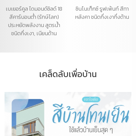
เบเยอร์คูล ไดมอนด์ชิลด์ 18
ซินโนเท็กซ์ รูฟเพ้นท์ สีทา
สีคาร์บอนต่ำ (รักษ์โลก)
หลังคา ชนิดกึ่งเงากึ่งด้าน
ประหยัดพลังงาน สูตรน้ำ
ชนิดกึ่งเงา, เนียนด้าน
เคล็ดลับเพื่อบ้าน