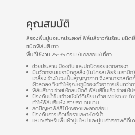
คุณสมบัติ
สีรองพื้นปูนอเนกประสงค์ ฟิล์มสีขาวกันร้อน ชนิดยื
ชนิดฟิล์มสี
ขาว
พื้นที่ใช้งาน
25-35 ตร.ม./แกลลอน/เที่ยว
ช่วยประสาน ป้องกัน และปกปิดรอยแตกลายงา
มีนวัตกรรมเซรามิกคูลลิ่ง (ไมโครสเฟียร์ เซรามิก
เกลี้ยง ข้างในจะเป็นสุญญากาศ จึงสามารถสกัดกั้น
ผิวลดลง จึงทำให้อุณหภูมิของตัวอาคารเย็นกว่าการ
ฟิล์มสีขาว ช่วยให้กลบมิดดี ฟิล์มสีขึ้นเร็ว ช่วยให้
ป้องกันน้ำซึมเข้าผนังได้ดีเยี่ยม ด้วย Moisture
ทำให้ฟิล์มสีแห้ง สวยสด ทนนาน
ลดปัญหาฟิล์สีโป่งพองและลอกล่อน
ป้องกันการเกิดเชื้อราและตะไคร่น้ำ
เหมาะสำหรับพื้นผิวปูนใหม่ และปูนเก่าสภาพดีที่