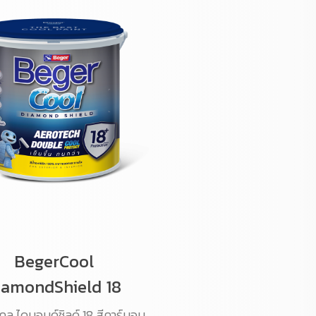
BegerCool
iamondShield 18
คูล ไดมอนด์ชิลด์ 18 สีคาร์บอน