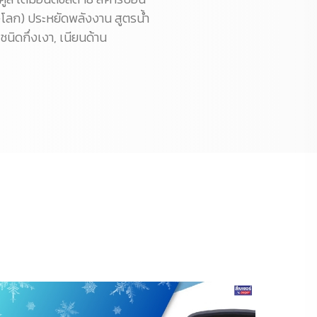
ษ์โลก) ประหยัดพลังงาน สูตรน้ำ
ชนิดกึ่งเงา, เนียนด้าน