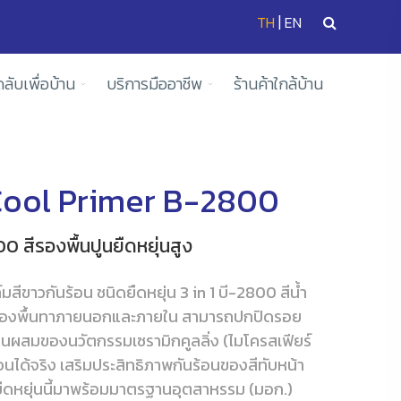
|
TH
EN
ดลับเพื่อบ้าน
บริการมืออาชีพ
ร้านค้าใกล้บ้าน
Cool Primer B-2800
00 สีรองพื้นปูนยืดหยุ่นสูง
มสีขาวกันร้อน ชนิดยืดหยุ่น 3 in 1 บี-2800 สีน้ำ
ับรองพื้นทาภายนอกและภายใน สามารถปกปิดรอย
่วนผสมของนวัตกรรมเซรามิกคูลลิ่ง (ไมโครสเฟียร์
้อนได้จริง เสริมประสิทธิภาพกันร้อนของสีทับหน้า
ื้นยืดหยุ่นนี้มาพร้อมมาตรฐานอุตสาหรรม (มอก.)