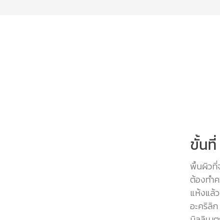
ขั้นท
พื้นผิวท
ต้องทำค
แห้งแล้ว
อะคริลิ
มิลลิเมต