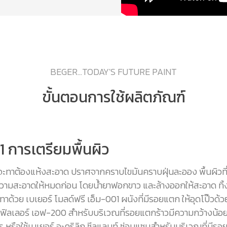
BEGER...TODAY'S FUTURE PAINT
ขั้นตอนการใช้ผลิตภัณฑ์
ี่ 1 การเตรียมพื้นผิว
ี่จะทาต้องแห้งสะอาด ปราศจากคราบไขมันคราบฝุ่นละออง พื้นผิวที่ม
วามสะอาดให้หมดก่อน โดยน้ำยาฟอกขาว และล้างออกให้สะอาด ทิ้งไ
ทาด้วย เบเยอร์ โมลด์ฟรี เอ็ม-001 ผนังที่มีรอยแตก ให้อุดโป๊วด้ว
ก ฟิลเลอร์ เอฟ-200 สำหรับบริเวณที่รอยแตกร้าวมีความกว้างน้อย
ร หรือใช้เบเยอร์ อะคริลิก ซีลแลนท์ ซ่อมแซมสำหรับบริเวณที่มีรอ