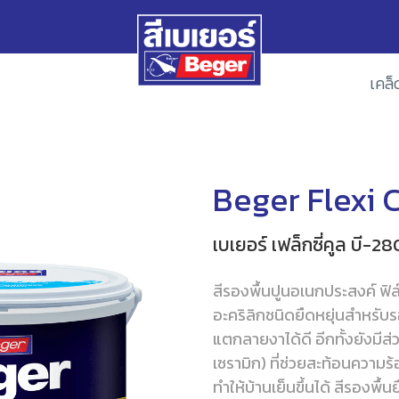
เคล็
Beger Flexi 
เบเยอร์ เฟล็กซี่คูล บี-28
สีรองพื้นปูนอเนกประสงค์ ฟิล์
อะคริลิกชนิดยืดหยุ่นสำหร
แตกลายงาได้ดี อีกทั้งยังมีส
เซรามิก) ที่ช่วยสะท้อนความร
ทำให้บ้านเย็นขึ้นได้ สีรองพ