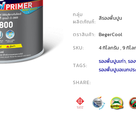
กลุ่ม
สีรองพื้นปูน
ผลิตภัณฑ์:
ตราสินค้า:
BegerCool
SKU:
4 กิโลกรัม , 9 กิโล
รองพื้นปูนเก่า
,
รองพ
TAGS:
รองพื้นปูนอเนกปร
SHARE: