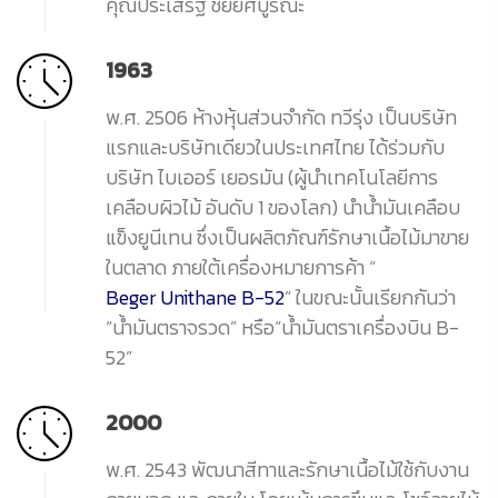
คุณประเสริฐ ชัยยศบูรณะ
1963
พ.ศ. 2506 ห้างหุ้นส่วนจำกัด ทวีรุ่ง เป็นบริษัท
แรกและบริษัทเดียวในประเทศไทย ได้ร่วมกับ
บริษัท ไบเออร์ เยอรมัน (ผู้นำเทคโนโลยีการ
เคลือบผิวไม้ อันดับ 1 ของโลก) นำน้ำมันเคลือบ
แข็งยูนีเทน ซึ่งเป็นผลิตภัณฑ์รักษาเนื้อไม้มาขาย
ในตลาด ภายใต้เครื่องหมายการค้า “
Beger Unithane B-52
” ในขณะนั้นเรียกกันว่า
“น้ำมันตราจรวด” หรือ“น้ำมันตราเครื่องบิน B-
52”
2000
พ.ศ. 2543 พัฒนาสีทาและรักษาเนื้อไม้ใช้กับงาน