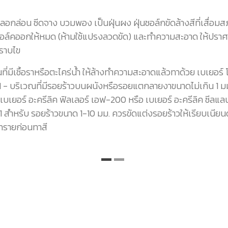
ลอกล่อน ซีดจาง บวมพอง เป็นฝุ่นผง ฝุ่นชอล์กขัดล้างสีที่เสื่อม
นชอล์คออกให้หมด (ห้ามใช้แปรงลวดขัด) และทำความสะอาด ให้ปราศ
ราบไข
ที่มีเชื้อราหรือตะไคร่น้ำ ให้ล้างทำความสะอาดแล้วทาด้วย เบเยอร์ 
 - บริเวณที่มีรอยร้าวบนผนังหรือรอยแตกลายงาขนาดไม่เกิน 1 มม.
 เบเยอร์ อะครีลิค ฟิลเลอร์ เอฟ-200 หรือ เบเยอร์ อะครีลิค ซีลแล
 สำหรับ รอยร้าวขนาด 1-10 มม. ควรขัดแต่งรอยร้าวให้เรียบเนียน
ทรายก่อนทาสี