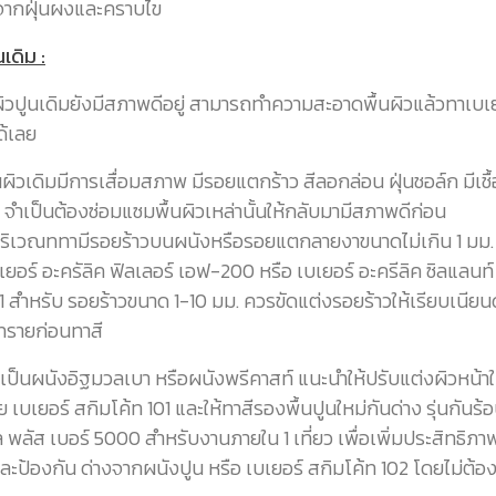
จากฝุ่นผงและคราบไข
นเดิม :
ิวปูนเดิมยังมีสภาพดีอยู่ สามารถทำความสะอาดพื้นผิวแล้วทาเบเย
ด้เลย
้นผิวเดิมมีการเสื่อมสภาพ มีรอยแตกร้าว สีลอกล่อน ฝุ่นชอล์ก มีเชื
ำ จำเป็นต้องซ่อมแซมพื้นผิวเหล่านั้นให้กลับมามีสภาพดีก่อน
ริเวณททามีรอยร้าวบนผนังหรือรอยแตกลายงาขนาดไม่เกิน 1 มม. ใ
เยอร์ อะครัลิค ฟิลเลอร์ เอฟ-200 หรือ เบเยอร์ อะครีลิค ซิลแลนท์
 สำหรับ รอยร้าวขนาด 1-10 มม. ควรขัดแต่งรอยร้าวให้เรียบเนียน
รายก่อนทาสี
่เป็นผนังอิฐมวลเบา หรือผนังพรีคาสท์ แนะนำให้ปรับแต่งผิวหน้าใ
ย เบเยอร์ สกิมโค้ท 101 และให้ทาสีรองพื้นปูนใหม่กันด่าง รุ่นกันร้
ล พลัส เบอร์ 5000 สำหรับงานภายใน 1 เที่ยว เพื่อเพิ่มประสิทธิภ
ละป้องกัน ด่างจากผนังปูน หรือ เบเยอร์ สกิมโค้ท 102 โดยไม่ต้อ