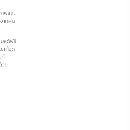
สภาพและ
จากฝุ่น
โมลด์ฟรี
 ให้อุด
นท์
ด้วย