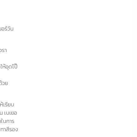
อร์วัน
้อรา
ห้อุดโป๊
ด้วย
ห้เรียบ
อน เบเยอ
าพในการ
งทาสีรอง