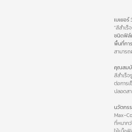
เบเยอร์ 
"สีสำเร็
ชนิดฟิล์
พื้นที่ก
สามารถผ
คุณสมบั
สีสำเร็จ
ต่อการเช
ปลอดสาร
นวัตกร
Max-Cov
ที่หนากว
ให้เนื้อ