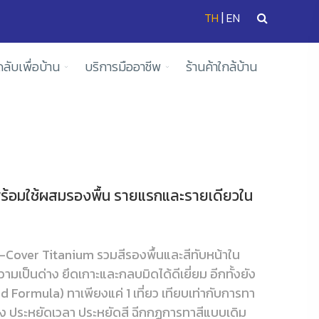
|
TH
EN
ดลับเพื่อบ้าน
บริการมืออาชีพ
ร้านค้าใกล้บ้าน
ูปพร้อมใช้ผสมรองพื้น รายแรกและรายเดียวใน
-Cover Titanium รวมสีรองพื้นและสีทับหน้าใน
วามเป็นด่าง ยึดเกาะและกลบมิดได้ดีเยี่ยม อีกทั้งยัง
d Formula) ทาเพียงแค่ 1 เที่ยว เทียบเท่ากับการทา
แรง ประหยัดเวลา ประหยัดสี ฉีกกฏการทาสีแบบเดิม