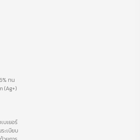
 66% ทน
on (Ag+)
เบเยอร์
็นระเบียบ
ปด้วยการ