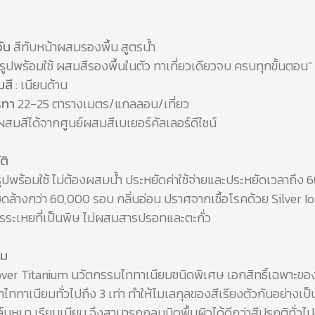
วัน
สีทับหน้าผสมรองพื้น สูตรน้ำ
จรูปพร้อมใช้ ผสมสีรองพื้นในตัว ทาเที่ยวเดียวจบ ครบทุกขั้นตอน"
มสี
: เนียนด้าน
ารทา
22-25 ตารางเมตร/แกลลอน/เที่ยว
สมสีได้จากศูนย์ผสมสีเบเยอร์คัลเลอร์ดีไซน์
ติ
รูปพร้อมใช้ ไม่ต้องผสมน้ำ ประหยัดค่าใช้จ่ายและประหยัดเวลาถึง
็ดล้างกว่า 60,000 รอบ กลิ่นอ่อน ปราศจากเชื้อโรคด้วย Silver I
ระเหยที่เป็นพิษ ไม่ผสมสารปรอทและตะกั่ว
รม
er Titanium นวัตกรรมไททาเนียมชนิดพิเศษ เอกสิทธิ์เฉพาะของ
่าไททาเนียมทั่วไปถึง 3 เท่า ทำให้โมเลกุลของสีเรียงตัวกันอย่างเป
ฟิล์มหนา เรียบเนียน จึงสามารถกลบมิดพื้นผิวได้ดีกว่าสีปรกติทั่วไ