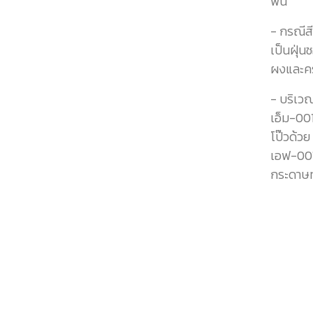
พื้น
- กรณีสี
เป็นฝุ่
ผงและค
- บริเวณ
เอ็ม-001
โป๊วด้วย
เอฟ-001
กระดาษ