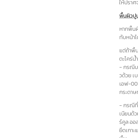
ให้ปราศ
พื้นผิวปู
หากพื้นผ
ทับหน้าไ
แต่ถ้าพื
ตะไคร่น้
- กรณีบ
วด้วย เบ
เอฟ-001
กระดาษท
- กรณีที
เนียนด้ว
ร์คูล ออ
ยึดเกาะแ