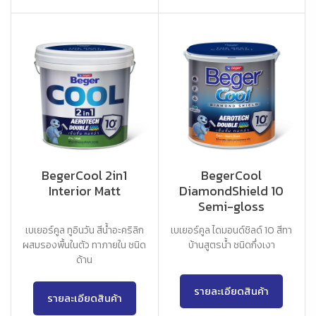
BegerCool 2in1
BegerCool
Interior Matt
DiamondShield 10
Semi-gloss
เบเยอร์คูล ทูอินวัน สีน้ำอะคริลิก
เบเยอร์คูล ไดมอนด์ชิลด์ 10 สีทา
ผสมรองพื้นในตัว ทาภายใน ชนิด
บ้านสูตรน้ำ ชนิดกึ่งเงา
ด้าน
รายละเอียดสินค้า
รายละเอียดสินค้า