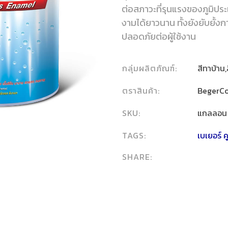
ต่อสภาวะที่รุนแรงของภูมิป
งามได้ยาวนาน ทั้งยังยับยั้ง
ปลอดภัยต่อผู้ใช้งาน
กลุ่มผลิตภัณฑ์:
สีทาบ้าน,
ตราสินค้า:
BegerC
SKU:
แกลลอน
TAGS:
เบเยอร์ ค
SHARE: