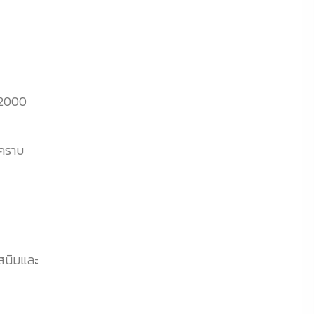
B-2000
กคราบ
กสนิมและ