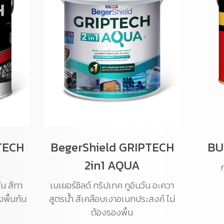
TECH
BegerShield GRIPTECH
BU
2in1 AQUA
ก
ัน สีทา
เบเยอร์ชิลด์ กริปเทค ทูอินวัน อะควา
พื้นกัน
สูตรน้ำ สีเคลือบเงาอเนกประสงค์ ไม่
ต้องรองพื้น