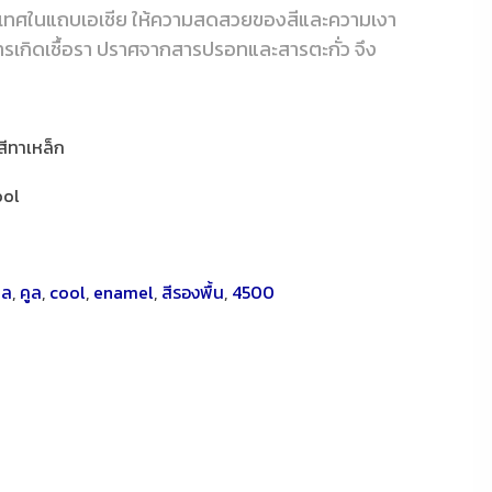
ระเทศในแถบเอเชีย ให้ความสดสวยของสีและความเงา
การเกิดเชื้อรา ปราศจากสารปรอทและสารตะกั่ว จึง
สีทาเหล็ก
ool
ูล
,
คูล
,
cool
,
enamel
,
สีรองพื้น
,
4500