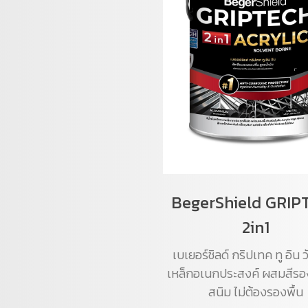
BegerShield GRIP
2in1
เบเยอร์ชิลด์ กริปเทค ทู อิน ว
เหล็กอเนกประสงค์ ผสมสีรอง
สนิม ไม่ต้องรองพื้น