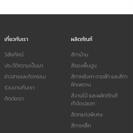
เกี่ยวกับเรา
ผลิตภัณฑ์
วิสัยทัศน์
สีทาบ้าน
ประวัติความเป็นมา
สีรองพื้นปูน
ข่าวสารและกิจกรรม
สีทาหลังคา ดาดฟ้า และสีทา
ฝ้าเพดาน
ร่วมงานกับเรา
สีงานไม้ และผลิตภัณฑ์
ติดต่อเรา
กำจัดปลวก
สีตกแต่งพิเศษ
สีทาเหล็ก