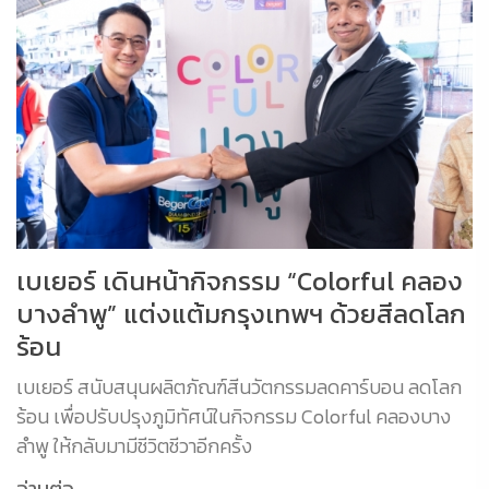
เบเยอร์ เดินหน้ากิจกรรม “Colorful คลอง
บางลำพู” แต่งแต้มกรุงเทพฯ ด้วยสีลดโลก
ร้อน
เบเยอร์ สนับสนุนผลิตภัณฑ์สีนวัตกรรมลดคาร์บอน ลดโลก
ร้อน เพื่อปรับปรุงภูมิทัศน์ในกิจกรรม Colorful คลองบาง
ลำพู ให้กลับมามีชีวิตชีวาอีกครั้ง
อ่านต่อ