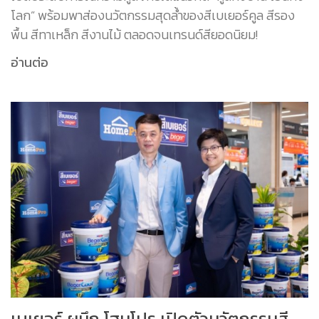
โลก” พร้อมพาส่องนวัตกรรมสุดล้ำของสีเบเยอร์คูล สีรอง
พื้น สีทาเหล็ก สีงานไม้ ตลอดจนเทรนด์สียอดนิยม!
อ่านต่อ
เบเยอร์ ผนึก โฮมโปร เปิดตัวนวัตกรรมสี