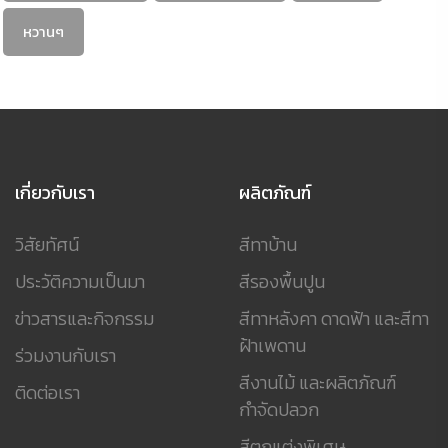
หวานๆ
เกี่ยวกับเรา
ผลิตภัณฑ์
วิสัยทัศน์
สีทาบ้าน
ประวัติความเป็นมา
สีรองพื้นปูน
ข่าวสารและกิจกรรม
สีทาหลังคา ดาดฟ้า และสีทา
ฝ้าเพดาน
ร่วมงานกับเรา
สีงานไม้ และผลิตภัณฑ์
ติดต่อเรา
กำจัดปลวก
สีตกแต่งพิเศษ