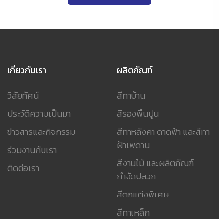
เกี่ยวกับเรา
ผลิตภัณฑ์
วิสัยทัศน์
สีทาบ้าน
ประวัติความเป็นมา
สีรองพื้นปูน
ข่าวสารและกิจกรรม
สีทาหลังคา ดาดฟ้า และสีทา
ฝ้าเพดาน
ร่วมงานกับเรา
สีงานไม้ และผลิตภัณฑ์
ติดต่อเรา
กำจัดปลวก
สีตกแต่งพิเศษ
สีทาเหล็ก