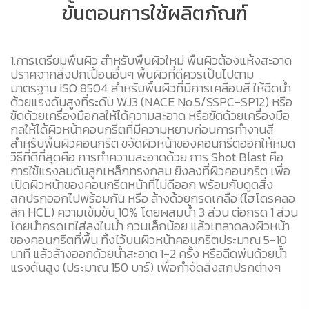
ขั้นตอนการใช้ผลิตภัณฑ์
ละ
1.การเตรียมพื้นผิว สำหรับพื้นผิวใหม่ พื้นผิวต้องแห้งสะอาด
2
ปราศจากสิ่งปกเปื้อนอื่นๆ พื้นผิวที่ดีควรเป็นไปตาม
S
มาตรฐาน ISO 8504 สำหรับพื้นผิวที่มีการเคลือบสี ให้ฉีดน้ำ
ผส
ด้วยแรงดันสูงที่ระดับ WJ3 (NACE No.5/SSPC-SP12) หรือ
อย
ขัดด้วยเครื่องมือกลให้ได้ความสะอาด หรือขัดด้วยเครื่องมือ
กลให้ได้ผิวหน้าคอนกรีตที่มีความหยาบก่อนการทำงานสี
สำหรับพื้นผิวคอนกรีต ขจัดผิวหน้าของคอนกรีตออกให้หมด
วิธีที่ดีที่สุดคือ การทำความสะอาดด้วย การ Shot Blast คือ
การใช้แรงลมดันลูกเหล็กทรงกลม ยิงลงที่ผิวคอนกรีต เพื่อ
เปิดผิวหน้าของคอนกรีตหน้าที่ไม่ดีออก พร้อมกับดูดสิ่ง
สกปรกออกไปพร้อมกัน หรือ ล้างด้วยกรดเกลือ (ไฮโดรคลอ
ลิก HCL) ความเข้มข้น 10% โดยผสมน้ำ 3 ส่วน ต่อกรด 1 ส่วน
โดยนำกรดเทใส่ลงในน้ำ กวนเล็กน้อย แล้วเทลาดลงผิวหน้า
ของคอนกรีตที่พื้น ทิ้งไว้บนผิวหน้าคอนกรีตประมาณ 5-10
นาที แล้วล้างออกด้วยน้ำสะอาด 1-2 ครั้ง หรือฉีดพ่นด้วยน้ำ
แรงดันสูง (ประมาณ 150 บาร์) เพื่อกำจัดสิ่งสกปรกต่างๆ