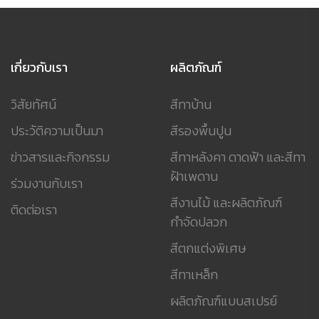
เกี่ยวกับเรา
ผลิตภัณฑ์
วิสัยทัศน์
สีทาบ้าน
ประวัติความเป็นมา
สีรองพื้นปูน
ข่าวสารและกิจกรรม
สีทาหลังคา ดาดฟ้า และสีทา
ฝ้าเพดาน
ร่วมงานกับเรา
สีงานไม้ และผลิตภัณฑ์
ติดต่อเรา
กำจัดปลวก
สีตกแต่งพิเศษ
สีทาเหล็ก
ผลิตภัณฑ์แบบสเปรย์