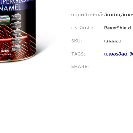
กลุ่มผลิตภัณฑ์:
สีทาบ้าน,สีทาเ
ตราสินค้า:
BegerShield
SKU:
แกลลอน
TAGS:
เบเยอร์ชิลด์
,
อ
SHARE: