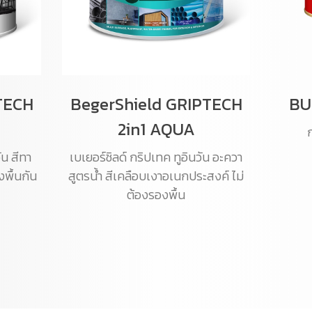
TECH
BegerShield GRIPTECH
BU
2in1 AQUA
ก
ัน สีทา
เบเยอร์ชิลด์ กริปเทค ทูอินวัน อะควา
พื้นกัน
สูตรน้ำ สีเคลือบเงาอเนกประสงค์ ไม่
ต้องรองพื้น