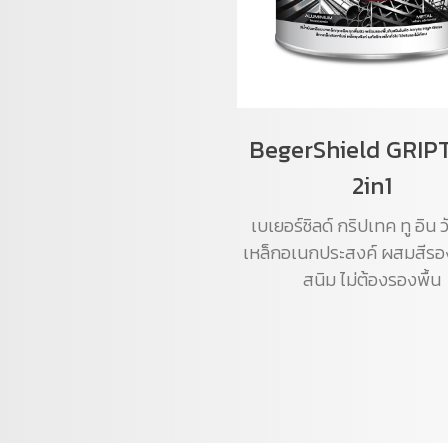
BegerShield GRIP
2in1
เบเยอร์ชิลด์ กริปเทค ทู อิน ว
เหล็กอเนกประสงค์ ผสมสีรอง
สนิม ไม่ต้องรองพื้น