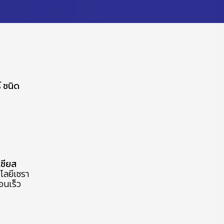
์ ชนิด
ซียส
ลยีเซรา
อนเร็ว