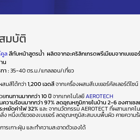
สมบัติ
์คูล
สีทับหน้าสูตรน้ำ ผลิตจากอะคริลิกเกรดพรีเมียมจากเบเยอร
้าน
รทา :
35-40 ตร.ม./แกลลอน/เที่ยว
สมสีได้กว่า
1,200 เฉดสี
จากเครื่องผสมสีเบเยอร์คัลเลอร์ดีไซน์
สวย
ทนทานมากกว่า 10 ปี
จากเทคโนโลยี
AEROTECH
อนความร้อนมากกว่า 97%
ลดอุณหภูมิภายในบ้าน 2-6 องศาเซลเ
ระหยัดค่าไฟ 32%
และ จากนวัตกรรม AEROTECT ที่ผสานเทคโนโ
ลลิ่ง หนึ่งเดียวของเบเยอร์ ลดอุณหภูมิสะสมบนพื้นผิว คายความร้
้งการเกาะฝุ่น และทำความสะอาดตัวเองได้