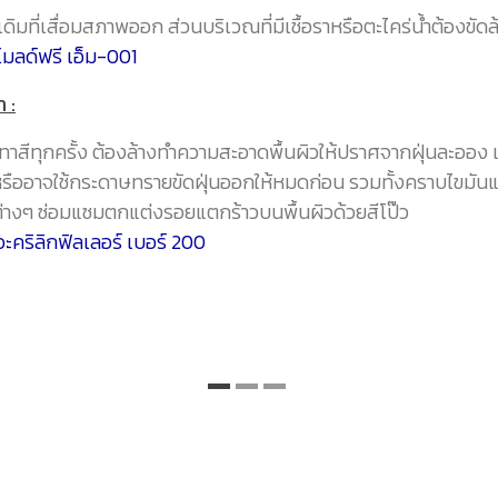
ีเดิมที่เสื่อมสภาพออก ส่วนบริเวณที่มีเชื้อราหรือตะไคร่น้ำต้องขัดล
โมลด์ฟรี เอ็ม-001
 :
ทาสีทุกครั้ง ต้องล้างทำความสะอาดพื้นผิวให้ปราศจากฝุ่นละออง
หรืออาจใช้กระดาษทรายขัดฝุ่นออกให้หมดก่อน รวมทั้งคราบไขมันแ
างๆ ซ่อมแซมตกแต่งรอยแตกร้าวบนพื้นผิวด้วยสีโป๊ว
อะคริลิกฟิลเลอร์ เบอร์ 200