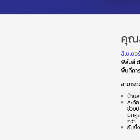
คุณ
สีเบเยอร
ฟิล์มสี ด
พื้นที่กา
สามารถผ
บ้าน
สะท้
ช่วย
ป
มิกคู
กว่า
ยับยั