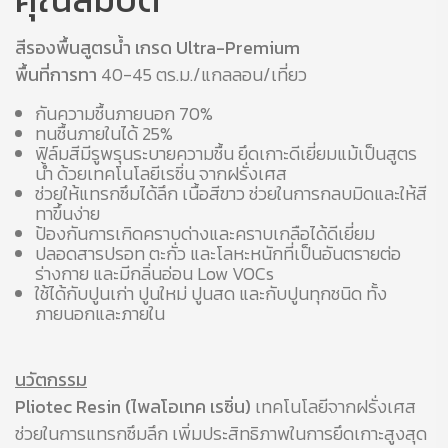
สีรองพื้นสูตรน้ำ เกรด Ultra-Premium
พื้นที่การทา
40-45 ตร.ม./แกลลอน/เที่ยว
กันความชื้นภายนอก 70%
ทนชื้นภายในได้ 25%
ฟิล์มสีมีรูพรุนระบายความชื้น ยึดเกาะดีเยี่ยมแม้เป็นสูตร
น้ำ ด้วยเทคโนโลยีเรซิ่น จากฝรั่งเศส
ช่วยให้แทรกซึมได้ลึก เนื้อสีขาว ช่วยในการกลบมิดและให้สี
ทาขึ้นง่าย
ป้องกันการเกิดคราบด่างและคราบเกลือได้ดีเยี่ยม
ปลอดสารปรอท ตะกั่ว และโลหะหนักที่เป็นอันตรายต่อ
ร่างกาย และมีกลิ่นอ่อน Low VOCs
ใช้ได้กับปูนเก่า ปูนใหม่ ปูนสด และกับปูนทุกชนิด ทั้ง
ภายนอกและภายใน
นวัตกรรม
Pliotec Resin (ไพลโอเทค เรซิ่น)
เทคโนโลยีจากฝรั่งเศส
ช่วยในการแทรกซึมลึก เพิ่มประสิทธิภาพในการยึดเกาะสูงสุด