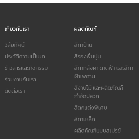
เกี่ยวกับเรา
ผลิตภัณฑ์
วิสัยทัศน์
สีทาบ้าน
ประวัติความเป็นมา
สีรองพื้นปูน
ข่าวสารและกิจกรรม
สีทาหลังคา ดาดฟ้า และสีทา
ฝ้าเพดาน
ร่วมงานกับเรา
สีงานไม้ และผลิตภัณฑ์
ติดต่อเรา
กำจัดปลวก
สีตกแต่งพิเศษ
สีทาเหล็ก
ผลิตภัณฑ์แบบสเปรย์