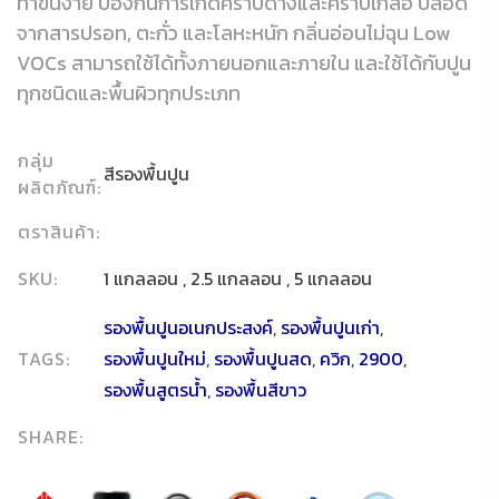
ทาขึ้นง่าย ป้องกันการเกิดคราบด่างและคราบเกลือ ปลอด
จากสารปรอท, ตะกั่ว และโลหะหนัก กลิ่นอ่อนไม่ฉุน Low
VOCs สามารถใช้ได้ทั้งภายนอกและภายใน และใช้ได้กับปูน
ทุกชนิดและพื้นผิวทุกประเภท
กลุ่ม
สีรองพื้นปูน
ผลิตภัณฑ์:
ตราสินค้า:
SKU:
1 แกลลอน , 2.5 แกลลอน , 5 แกลลอน
รองพื้นปูนอเนกประสงค์
,
รองพื้นปูนเก่า
,
TAGS:
รองพื้นปูนใหม่
,
รองพื้นปูนสด
,
ควิก
,
2900
,
รองพื้นสูตรน้ำ
,
รองพื้นสีขาว
SHARE: