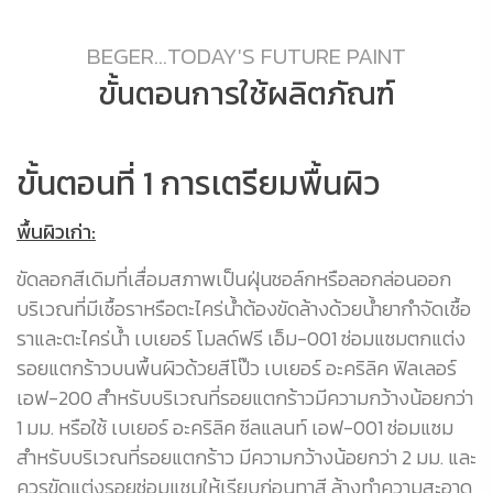
BEGER...TODAY'S FUTURE PAINT
ขั้นตอนการใช้ผลิตภัณฑ์
ขั้นตอนที่ 1 การเตรียมพื้นผิว
ข
พื้นผิวเก่า:
กา
อเ
ขัดลอกสีเดิมที่เสื่อมสภาพเป็นฝุ่นชอล์กหรือลอกล่อนออก
จำ
บริเวณที่มีเชื้อราหรือตะไคร่น้ำต้องขัดล้างด้วยน้ำยากำจัดเชื้อ
ราและตะไคร่น้ำ เบเยอร์ โมลด์ฟรี เอ็ม-001 ซ่อมแซมตกแต่ง
รอยแตกร้าวบนพื้นผิวด้วยสีโป๊ว เบเยอร์ อะคริลิค ฟิลเลอร์
เอฟ-200 สำหรับบริเวณที่รอยแตกร้าวมีความกว้างน้อยกว่า
1 มม. หรือใช้ เบเยอร์ อะคริลิค ซีลแลนท์ เอฟ-001 ซ่อมแซม
สำหรับบริเวณที่รอยแตกร้าว มีความกว้างน้อยกว่า 2 มม. และ
ควรขัดแต่งรอยซ่อมแซมให้เรียบก่อนทาสี ล้างทำความสะอาด