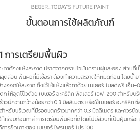
BEGER...TODAY'S FUTURE PAINT
ขั้นตอนการใช้ผลิตภัณฑ์
ี่ 1 การเตรียมพื้นผิว
ที่จะทาต้องแห้งสะอาด ปราศจากคราบไขมันคราบฝุ่นละออง ส่วนที่เ
หลุดล่อน พื้นผิวที่มีเชื้อรา ต้องทำความสะอาดให้หมดก่อน โดยน้
้างออกให้สะอาด ทิ้งไว้ให้แห้งแล้วทาด้วย เบเยอร์ โมลด์ฟรี เอ็ม-
แตก ให้อุดโป๊วด้วย เบเยอร์ อะคริลิก ฟิลเลอร์ เอฟ-200 สำหรับบริ
าวมีความกว้างน้อยกว่า 0.3 มิลลิเมตร หรือใช้เบเยอร์ อะคริลิก ซ
สำหรับบริเวณที่มีรอยแตกร้าวมากกว่า 0.3 มิลลิเมตร และควรขัด
ห้เรียบก่อนทาสี การเตรียมพื้นผิวที่ดีโดยไม่มีส่วนที่เป็นฝุ่นหรือ
ด้การยึดเกาะของ เบเยอร์ ไพรเมอร์ โปร 100