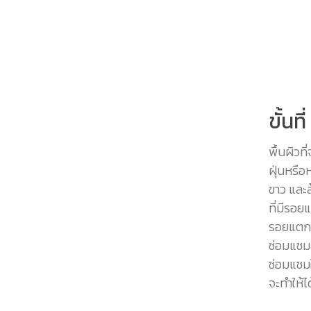
ขั้นท
พื้นผิว
ฝุ่นหรือ
ขาว และล
ที่มีรอย
รอยแตกร้
ซ่อมแซม
ซ่อมแซมใ
จะทำให้ไ