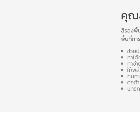
คุณ
สีรองพื
พื้นที่ก
ช่วยป
ทาได
ทาง่าย
ให้ฟิ
ทนทาน
ต่อต้
แทรกซ