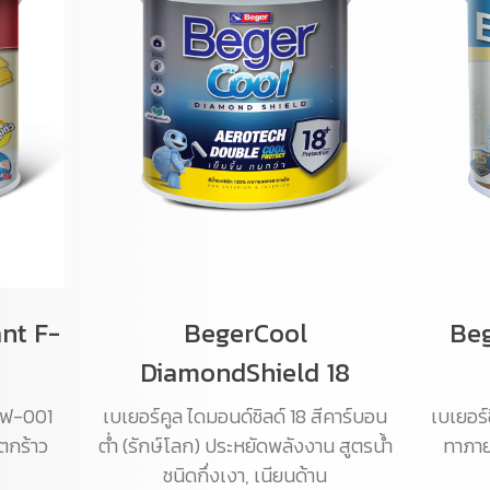
ant F-
BegerCool
Beg
DiamondShield 18
เอฟ-001
เบเยอร์คูล ไดมอนด์ชิลด์ 18 สีคาร์บอน
เบเยอร์
ตกร้าว
ต่ำ (รักษ์โลก) ประหยัดพลังงาน สูตรน้ำ
ทาภาย
ชนิดกึ่งเงา, เนียนด้าน