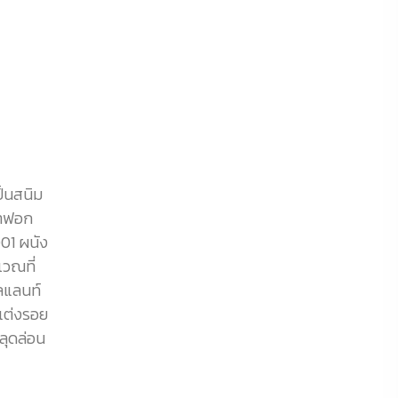
ป็นสนิม
ำยาฟอก
001 ผนัง
เวณที่
ีลแลนท์
แต่งรอย
หลุดล่อน