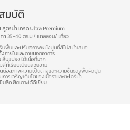
สมบัติ
้น สูตรน้ำ เกรด Ultra Premium
ารทา
35-40 ตร.ม./ แกลลอน/ เที่ยว
รับพื้นและปรับสภาพผนังปูนที่สีไม่สม่ำเสมอ
้ทั้งภายในและภายนอกอาคาร
 ลื่นแปรง ได้เนื้อที่มาก
ล์มสีที่เรียบเนียนสวยงาม
ต่อสภาพความเป็นด่างและความชื้นของพื้นผิวปูน
านการเจริญเติบโตของเชื้อราและตะไคร่น้ำ
ึมลึก ยึดเกาะได้ดีเยี่ยม