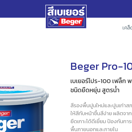
เคล็
Beger Pro-1
เบเยอร์โปร-100 เฟล็ก พล
ชนิดยืดหยุ่น สูตรน้ำ
สีรองพื้นปูนใหม่และปูนเก่าส
ให้สีทับหน้าขึ้นสีง่าย ผลิตจ
ยึดเกาะได้ดีเยี่ยม ป้องกัน
พื้นภายนอกและภายใน