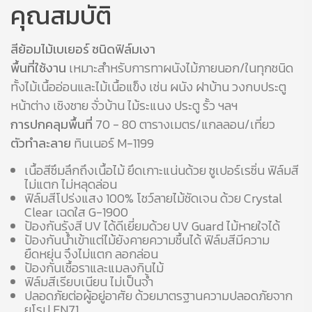
คุณสมบัติ
สีย้อมไม้เบเยอร์ ชนิดฟิล์มเงา
พื้นที่ใช้งาน
เหมาะสำหรับการทาผนังไม้ภายนอก/ในทุกชนิด
ทั้งไม้เนื้ออ่อนและไม้เนื้อแข็ง เช่น ผนัง ฝาบ้าน วงกบประตู
หน้าต่าง เชิงชาย จั่วบ้าน ไม้ระแนง ประตู รั้ว ฯลฯ
การปกคลุมพื้นที่
70 - 80 ตารางเมตร/แกลลอน/เที่ยว
ตัวทำละลาย
ทินเนอร์ M-1199
เนื้อสีซึมลึกถึงเนื้อไม้ ยึดเกาะแน่นด้วย ซูเปอร์เรซิ่น ฟิล์มสี
ไม่แตก ไม่หลุดล่อน
ฟิล์มสีโปร่งแสง 100% โชว์ลายไม้ชัดเจน ด้วย Crystal
Clear เฉดใส G-1900
ป้องกันรังสี UV ได้ดีเยี่ยมด้วย UV Guard ไม้หายใจได้
ป้องกันน้ำเข้าแต่ไม้ยังคายความชื้นได้ ฟิล์มสีมีความ
ยืดหยุ่น จึงไม่แตก ลอกล่อน
ป้องกันเชื้อราและแมลงกินไม้
ฟิล์มสีเรียบเนียน ไม่เป็นจ้ำ
ปลอดภัยต่อผู้อยู่อาศัย ด้วยมาตรฐานความปลอดภัยจาก
ยุโรป EN71