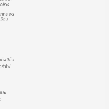
ดล้าง
พยากร ลด
เรือน
ึง 3ขั้น
ดค่าไฟ
 และ
ง