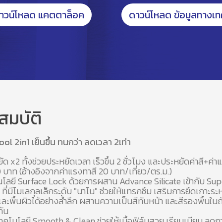
าวน์โหลด แคตตาล็อค
ดาวน์โหลด ข้อมูลทางเท
สมบัติ
l 2in1 เย็นขึ้น ทนกว่า ลดเวลา 2เท่า
ัด x2 ทั้งช่วยประหยัดเวลา เร็วขึ้น 2 ชั่วโมง และประหยัดค่าสี+ค่า
 บาท (อ้างอิงจากค่าแรงทาสี 20 บาท/เที่ยว/ตร.ม.)
โลยี Surface Lock ด้วยการผสาน Advance Silicate เข้ากับ Su
 ที่มีโมเลกุลเล็กระดับ "นาโน" ช่วยให้แทรกซึม เสริมการยึดเกาะระหว
และพื้นผิวได้อย่างล้ำลึก ผสานความเป็นสีทับหน้า และสีรองพื้นในถ
กัน
ทคโนโลยี Smooth & Clean ช่วยให้เนื้อฟิล์มสวย เรียบเนียน ลดก