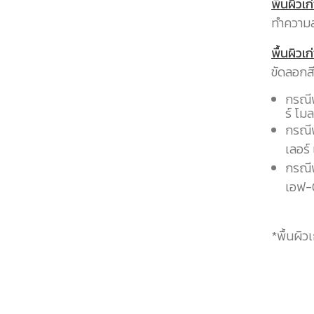
พื้นผิวเ
ทำความส
พื้นผิวเก่
ขัดลอกส
กรณีพ
ร์ โม
กรณีพ
เลอร
กรณีพ
เอฟ-
*พื้นผิว