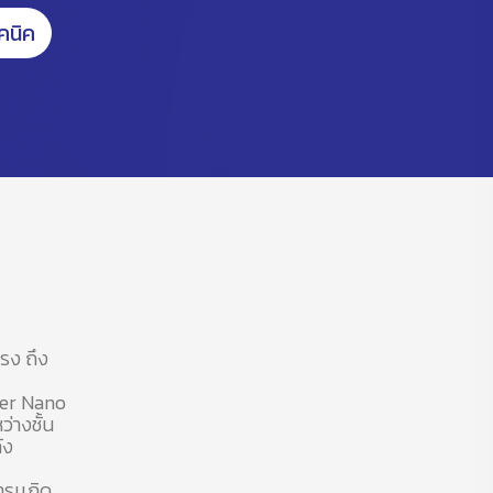
คนิค
แรง ถึง
per Nano
่างชั้น
ัง
ารเเกิด