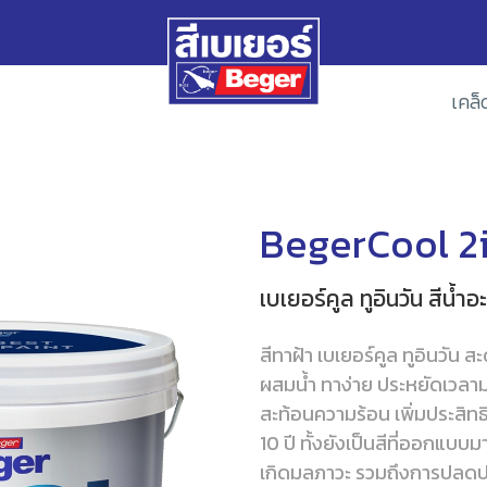
เคล็
BegerCool 2i
เบเยอร์คูล ทูอินวัน สีน้
สีทาฝ้า เบเยอร์คูล ทูอินวัน 
ผสมน้ำ ทาง่าย ประหยัดเวล
สะท้อนความร้อน เพิ่มประสิทธ
10 ปี ทั้งยังเป็นสีที่ออกแบ
เกิดมลภาวะ รวมถึงการปลดปล่อ