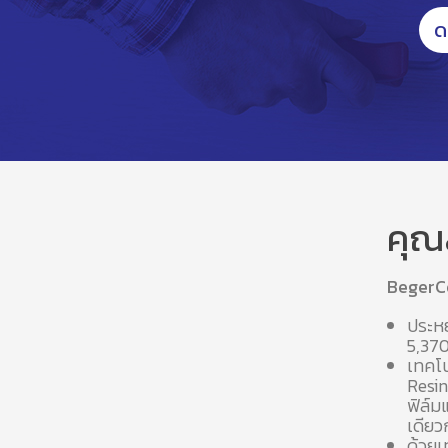
ด
คุณ
BegerCoo
ประหย
5,370
เทคโน
Resin
ฟิล์ม
เดียว
ด้วยเ