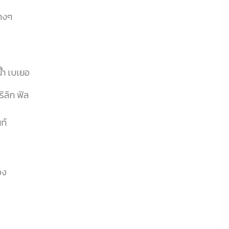
างๆ
น้ำ เบเยอ
ิลิก ฟิล
ท์
อง