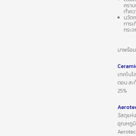
คราบน
ทำควา
นวัตก
การเก
กระจก
มาพร้อม
Cerami
เทคโนโลย
ตอน สะท
25%
Aerote
วัสดุแห่
อุณหภูมิ
Aerotec