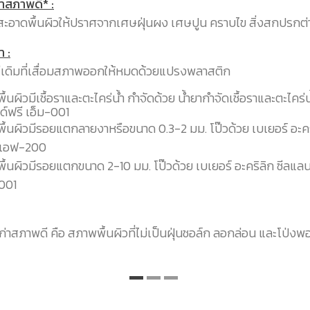
ก่าสภาพดี* :
ะอาดพื้นผิวให้ปราศจากเศษฝุ่นผง เศษปูน คราบไข สิ่งสกปรกต่
า :
ีเดิมที่เสื่อมสภาพออกให้หมดด้วยแปรงพลาสติก
ื้นผิวมีเชื้อราและตะไคร่น้ำ กำจัดด้วย น้ำยากำจัดเชื้อราและตะไคร่
ลด์ฟรี เอ็ม-001
ื้นผิวมีรอยแตกลายงาหรือขนาด 0.3-2 มม. โป๊วด้วย เบเยอร์ อะคร
์ เอฟ-200
ื้นผิวมีรอยแตกขนาด 2-10 มม. โป๊วด้วย เบเยอร์ อะคริลิก ซีลแลน
001
เก่าสภาพดี คือ สภาพพื้นผิวที่ไม่เป็นฝุ่นชอล์ก ลอกล่อน และโป่งพ