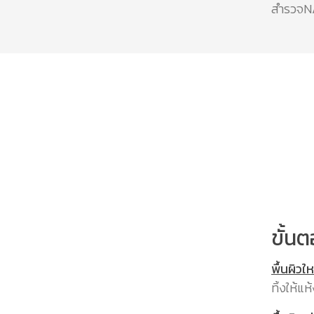
สำรวจNA
ขั้นต
พื้นผิวให
ทิ้งให้แ