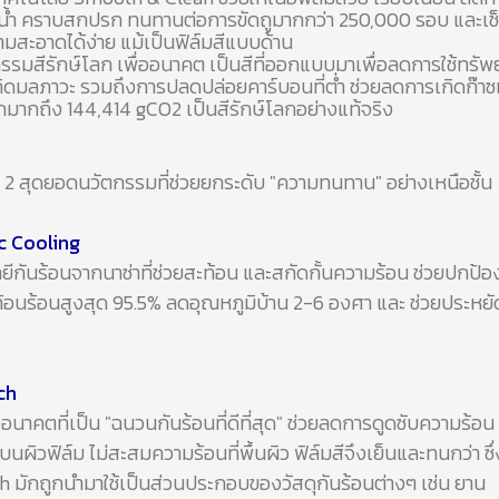
้ำ คราบสกปรก ทนทานต่อการขัดถูมากกว่า 250,000 รอบ และเช็
มสะอาดได้ง่าย แม้เป็นฟิล์มสีแบบด้าน
รรมสีรักษ์โลก เพื่ออนาคต เป็นสีที่ออกแบบมาเพื่อลดการใช้ทรั
ิดมลภาวะ รวมถึงการปลดปล่อยคาร์บอนที่ต่ำ ช่วยลดการเกิดก๊าซ
มากถึง 144,414 gCO2 เป็นสีรักษ์โลกอย่างแท้จริง
 2 สุดยอดนวัตกรรมที่ช่วยยกระดับ "ความทนทาน" อย่างเหนือชั้น
c Cooling
ีกันร้อนจากนาซ่าที่ช่วยสะท้อน และสกัดกั้นความร้อน ช่วยปกป้องถ
้อนร้อนสูงสุด 95.5% ลดอุณหภูมิบ้าน 2-6 องศา และ ช่วยประหยั
ch
งอนาคตที่เป็น "ฉนวนกันร้อนที่ดีที่สุด" ช่วยลดการดูดซับความร้อน
บนผิวฟิล์ม ไม่สะสมความร้อนที่พื้นผิว ฟิล์มสีจึงเย็นและทนกว่า ซึ่
h มักถูกนำมาใช้เป็นส่วนประกอบของวัสดุกันร้อนต่างๆ เช่น ยาน