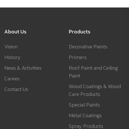
About Us
Products
Vision
Decorative Paints
History
Primers
News & Activities
Roof Paint and Ceiling
Paint
Carees
Wood Coatings & Wood
Contact Us
Care Products
Special Paints
Metal Coatings
Spray Products