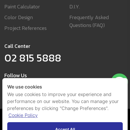
Paint Calculator
D.I.Y.
Color Design
Frequently Asked
Questions (FAQ)
Project References
Call Center
02 815 5888
Follow Us
We use cookies
We use cookies to improve your experience and
performance on our website. You can manage your
preferences by clicking "Change Preferences".
Cookie Policy
Cookies and Privacy Policy
(Set Cookies)
@ 2021 by Beger Co., Ltd.
All Right Reserved.
Accept All