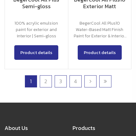
Semi-gloss
Exterior Matt
100% acrylic emulsion
BegerCool All Plus10
paint for exterior and
Water-Based Matt Finish
interior | Semi-gloss
Paint for Exterior & Interior
Use
Product details
Product details
1
2
3
4
About Us
Products